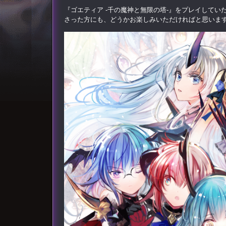
『ゴエティア -千の魔神と無限の塔-』をプレイして
さった方にも、どうかお楽しみいただければと思いま