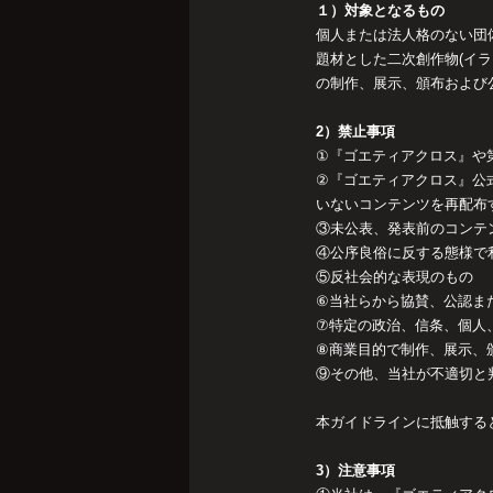
１）対象となるもの
個人または法人格のない団
題材とした二次創作物(イ
の制作、展示、頒布および
2）禁止事項
①『ゴエティアクロス』や
②『ゴエティアクロス』公
いないコンテンツを再配布
③未公表、発表前のコンテ
④公序良俗に反する態様で
⑤反社会的な表現のもの
⑥当社らから協賛、公認ま
⑦特定の政治、信条、個人
⑧商業目的で制作、展示、
⑨その他、当社が不適切と
本ガイドラインに抵触する
3）注意事項