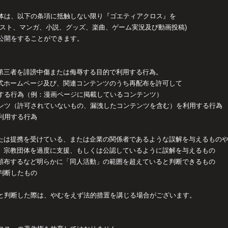
体は、以下の条項に抵触しない限り『ゴエティアクロス』を
ラスト、マンガ、小説、グッズ、楽曲、ゲーム実況及び動画投稿)
公開をすることができます。
第三者を誹謗中傷または侮辱する目的で利用する行為。
式ホームページ及び、関連コンテンツのうち再配布を許可して
する行為（例：漫画ページに掲載しているコンテンツ）
ンツ（許可されていないもの、漏洩したコンテンツを含む）を利用する行為
利用する行為
たは提携を受けている、または企業の関係者であるような誤解を与えるもの
、宗教団体を過度に支援、もしくは公認しているように誤解を与えるもの
頒布するなど明らかに「同人活動」の範囲を超えていると判断できるもの
判断したもの
と判断した際は、やむをえず法的措置を講じる場合がございます。