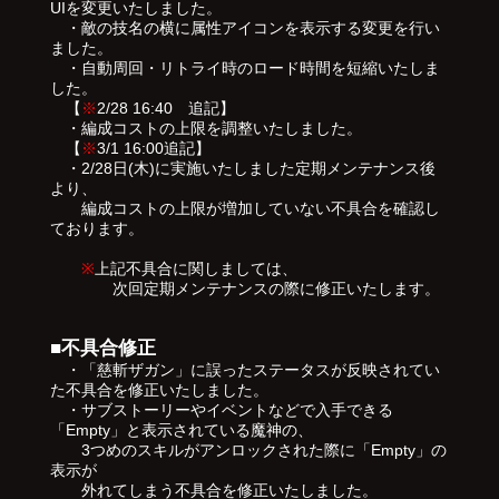
UIを変更いたしました。
・敵の技名の横に属性アイコンを表示する変更を行い
ました。
・自動周回・リトライ時のロード時間を短縮いたしま
した。
【
※
2/28 16:40 追記】
・編成コストの上限を調整いたしました。
【
※
3/1 16:00追記】
・2/28日(木)に実施いたしました定期メンテナンス後
より、
編成コストの上限が増加していない不具合を確認し
ております。
※
上記不具合に関しましては、
次回定期メンテナンスの際に修正いたします。
■不具合修正
・「慈斬ザガン」に誤ったステータスが反映されてい
た不具合を修正いたしました。
・サブストーリーやイベントなどで入手できる
「Empty」と表示されている魔神の、
3つめのスキルがアンロックされた際に「Empty」の
表示が
外れてしまう不具合を修正いたしました。