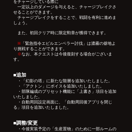
をチャージしている際に
一定以上のダメージを与えると、チャージブレイクさ
せることができます。
チャージブレイクをすることで、戦闘を有利に進めま
しょう。
また、初回クリア時に限定勲章が獲得できます。
※
「緊急指令エビルエンペラー討伐」は濃霧の僻地よ
り挑戦することができます。
※
なお、本クエストは今後復刻する場合がございま
す。
■追加
・「幻影の塔」に新たな階層を追加いたしました。
・「アクトン」にボイスを追加いたしました。
・部隊編成のプリセット機能に「上書き」項目を追加
いたしました。
・自動周回設定画面に、「自動周回後アプリを閉じ
る」項目を追加いたしました。
■調整/変更
・今後実装予定の「生産置物」のために一部ルームの