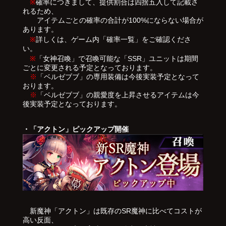
※
確率につきまして、提供割合は四捨五入して記載さ
れるため、
アイテムごとの確率の合計が100%にならない場合が
あります。
※
詳しくは、ゲーム内「確率一覧」をご確認くださ
い。
※
「女神召喚」で召喚可能な「SSR」ユニットは期間
ごとに変更される予定となっております。
※
「ベルゼブブ」の専用装備は今後実装予定となって
おります。
※
「ベルゼブブ」の親愛度を上昇させるアイテムは今
後実装予定となっております。
・「アクトン」ピックアップ開催
新魔神「アクトン」は既存のSR魔神に比べてコストが
高い反面、