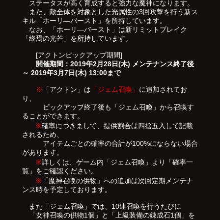
ステータスが高く育成すると強力な魔神になります。
また、敵全体を対象とした光属性の3回攻撃を行う新ス
キル「ホーリ―バースト」を所持しています。
なお、「ホーリ―バースト」は新リミットブレイク
「終焉の光芒」を所持しています。
[アクトンピックアップ期間]
開催期間：2019年2月28日(木) メンテナンス終了後
～ 2019年3月7日(木) 13:00まで
※
「アクトン」は
「ジェム召喚」
に追加されてお
り、
ピックアップ終了後も「ジェム召喚」から召喚す
ることができます。
※
確率につきまして、提供割合は四捨五入して記載
されるため、
アイテムごとの確率の合計が100%にならない場合
があります。
※
詳しくは、ゲーム内「ジェム召喚」より「確率一
覧」をご確認ください。
※
「魔神召喚の供物」への追加は次回定期メンテナ
ンス時を予定しております。
また「ジェム召喚」では、10連召喚を行うたびに
「女神召喚の供物1個」と「上級装備の錬成石1個」を