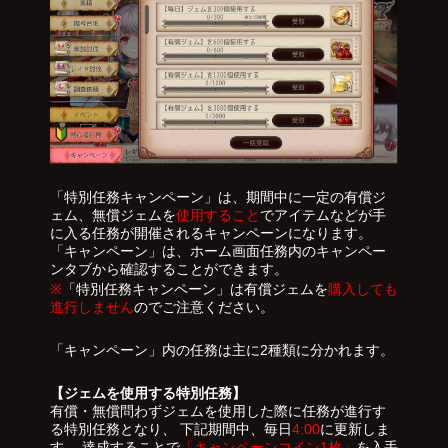
「特別任務キャンペーン」は、期間中に一定の有償ジ
ェム、無償ジェムを
使用すること
でアイテムなどが手
に入る任務が開催されるキャンペーンになります。
「キャンペーン」は、ホーム画面任務内のキャンペー
ンタブから確認することができます。
※
「特別任務キャンペーン」は有償ジェムを
購入しても
進行しません
のでご注意ください。
「キャンペーン」内の任務は主に2種類に分かれます。
【ジェムを使用する特別任務】
有償・無償問わずジェムを使用した際に任務が進行す
る特別任務となり、 下記期間中、毎日
4:00
に更新しま
す。 達成することで
「キャンペーンコイン1枚」
を入手