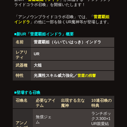
ライドコラボ召喚」を開催いたします！
「アンノウンブライドコラボ召喚」では、「
雷霆覇姫
インドラ
」の他に一部を除くUR魔神等が登場します。
■新UR「雷霆覇姫インドラ」概要
名前
雷霆覇姫（らいていはっき）インドラ
レアリ
UR
ティ
武器種
大槌
特性
光属性スキル威力強化／
雷霆の残響
■登場する召喚
召喚名
必要なアイ
出現する主な
10連召喚の
テム
魔神
特典
ランチボッ
無償ジェ
クス300×1
ム
アンノ
UR親愛結