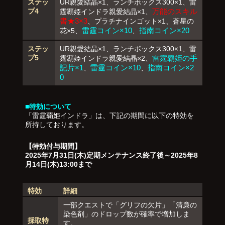
ステッ
UR親愛結晶×1、ランチボックス300×1、雷
プ4
万能のスキル
霆覇姫インドラ親愛結晶×1、
書★3×3
、プラチナインゴット×1、蒼星の
雷霆コイン×10
指南コイン×20
花×5、
、
ステッ
UR親愛結晶×1、ランチボックス300×1、雷
プ5
雷霆覇姫の手
霆覇姫インドラ親愛結晶×2、
記片×1
雷霆コイン×10
指南コイン×2
、
、
0
■特効について
「雷霆覇姫インドラ」は、下記の期間に以下の特効を
所持しております。
【特効付与期間】
2025年7月31日(木)定期メンテナンス終了後～2025年8
月14日(木)13:00まで
特効
詳細
一部クエストで「グリフの欠片」「清廉の
染色剤」のドロップ数が確率で増加しま
採取特
す。