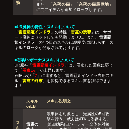
効
「奈落の森」「奈落の森最奥地」
また、
にてアイテムが追加ドロップします。
■UR魔神の特性・スキルについて
「
雷霆覇姫インドラ
」の特性「
雷霆の残響
」は、サポ
ート魔神にセットしても発動しません。また、
雷霆覇
姫インドラ
」の4つ目のスキルは親愛度に関わらず、ス
キルのロックが開放されております。
■召喚Lvボーナススキルについて
UR魔神「
雷霆覇姫インドラ
」は、召喚した回数に応じ
て「
召喚Lv
」が上昇します。
召喚Lvが「
7
」に達すると、雷霆覇姫インドラ専用スキ
ル「
雷霆の終末
」を習得できるスキル書を獲得できま
す！
スキル
スキル説明文
orLB
敵単体を対象とし、光属性の5回攻
撃を行う。威力はATKに依存する。
ス
雷霆の
[追加効果]自パーティー全体を対象
キ