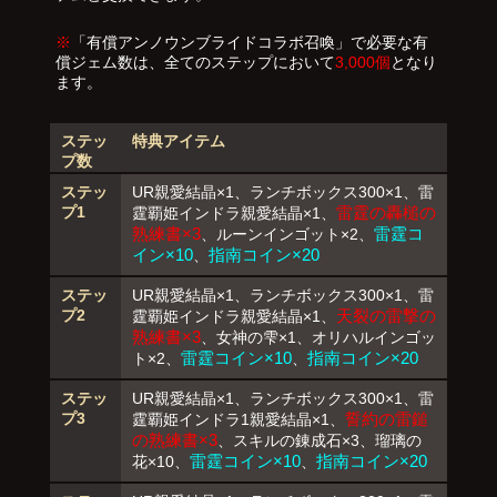
※
「有償アンノウンブライドコラボ召喚」で必要な有
償ジェム数は、全てのステップにおいて
3,000個
となり
ます。
ステッ
特典アイテム
プ数
ステッ
UR親愛結晶×1、ランチボックス300×1、雷
プ1
雷霆の轟槌の
霆覇姫インドラ親愛結晶×1、
熟練書×3
雷霆コ
、ルーンインゴット×2、
イン×10
指南コイン×20
、
ステッ
UR親愛結晶×1、ランチボックス300×1、雷
プ2
天裂の雷撃の
霆覇姫インドラ親愛結晶×1、
熟練書×3
、女神の雫×1、オリハルインゴッ
雷霆コイン×10
指南コイン×20
ト×2、
、
ステッ
UR親愛結晶×1、ランチボックス300×1、雷
プ3
誓約の雷鎚
霆覇姫インドラ1親愛結晶×1、
の熟練書×3
、スキルの錬成石×3、瑠璃の
雷霆コイン×10
指南コイン×20
花×10、
、