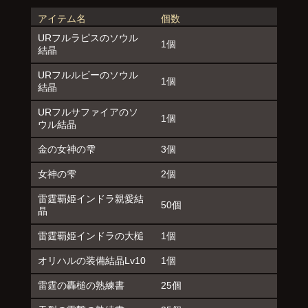
アイテム名
個数
URフルラピスのソウル
1個
結晶
URフルルビーのソウル
1個
結晶
URフルサファイアのソ
1個
ウル結晶
金の女神の雫
3個
女神の雫
2個
雷霆覇姫インドラ親愛結
50個
晶
雷霆覇姫インドラの大槌
1個
オリハルの装備結晶Lv10
1個
雷霆の轟槌の熟練書
25個