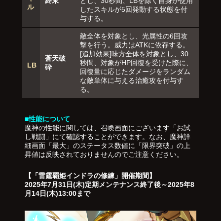
終末
とし、30秒間、LBを除く自身が使用
ル
したスキルが5回発動する状態を付
与する。
敵全体を対象とし、光属性の6回攻
撃を行う。威力はATKに依存する。
[追加効果]味方全体を対象とし、30
蒼天破
秒間、対象がHP回復を受けた際に、
LB
砕
回復量に応じたダメージをランダム
な敵単体に与える治癒攻を付与す
る。
■性能について
魔神の性能に関しては、召喚画面にございます「お試
し戦闘」にて確認することができます。なお、魔神詳
細画面「最大」のステータス数値に「限界突破」の上
昇値は反映されておりませんのでご注意ください。
【「雷霆覇姫インドラの修練」開催期間】
2025年7月31日(木)定期メンテナンス終了後～2025年8
月14日(木)13:00まで