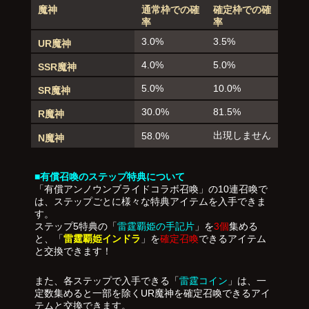
魔神
通常枠での確
確定枠での確
率
率
3.0%
3.5%
UR魔神
4.0%
5.0%
SSR魔神
5.0%
10.0%
SR魔神
30.0%
81.5%
R魔神
出現しません
58.0%
N魔神
■有償召喚のステップ特典について
「有償アンノウンブライドコラボ召喚」の10連召喚で
は、ステップごとに様々な特典アイテムを入手できま
す。
ステップ5特典の「
雷霆覇姫の手記片
」を
3個
集める
と、「
雷霆覇姫インドラ
」を
確定召喚
できるアイテム
と交換できます！
また、各ステップで入手できる「
雷霆コイン
」は、一
定数集めると一部を除くUR魔神を確定召喚できるアイ
テムと交換できます。