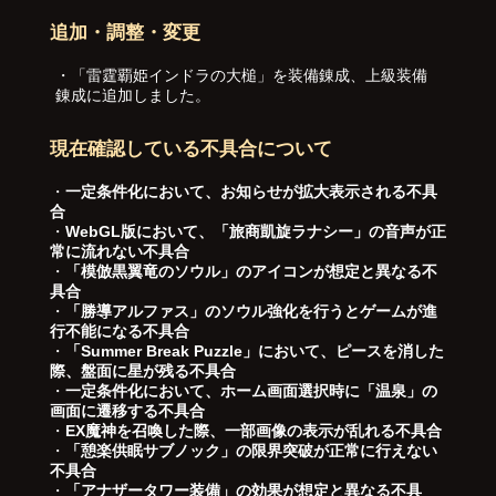
追加・調整・変更
・「雷霆覇姫インドラの大槌」を装備錬成、上級装備
錬成に追加しました。
現在確認している不具合について
・
一定条件化において、お知らせが拡大表示される不具
合
・
WebGL版において、「旅商凱旋ラナシー」の音声が正
常に流れない不具合
・
「模倣黒翼竜のソウル」のアイコンが想定と異なる不
具合
・
「勝導アルファス」のソウル強化を行うとゲームが進
行不能になる不具合
・
「Summer Break Puzzle」において、ピースを消した
際、盤面に星が残る不具合
・
一定条件化において、ホーム画面選択時に「温泉」の
画面に遷移する不具合
・
EX魔神を召喚した際、一部画像の表示が乱れる不具合
・
「憩楽供眠サブノック」の限界突破が正常に行えない
不具合
・
「アナザータワー装備」の効果が想定と異なる不具