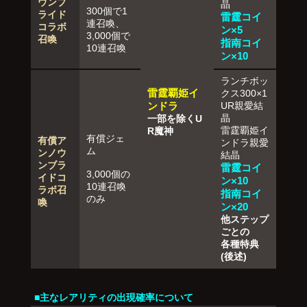
ウンブ
晶
300個で1
ライド
雷霆コイ
連召喚、
コラボ
ン×5
3,000個で
召喚
指南コイ
10連召喚
ン×10
ランチボッ
雷霆覇姫イ
クス300×1
ンドラ
UR親愛結
晶
一部を除くU
雷霆覇姫イ
R魔神
有償ジェ
有償ア
ンドラ親愛
ム
ンノウ
結晶
ンブラ
雷霆コイ
3,000個の
イドコ
ン×10
10連召喚
ラボ召
指南コイ
のみ
喚
ン×20
他ステップ
ごとの
各種特典
(後述)
■主なレアリティの出現確率について