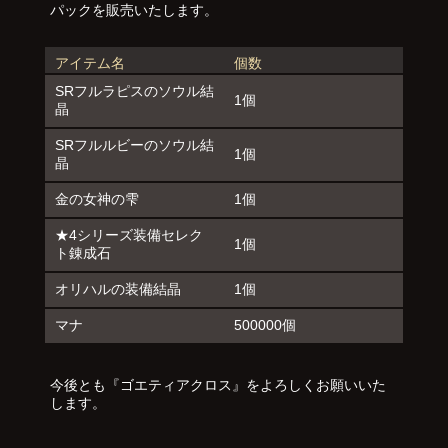
パックを販売いたします。
アイテム名
個数
SRフルラピスのソウル結
1個
晶
SRフルルビーのソウル結
1個
晶
金の女神の雫
1個
★4シリーズ装備セレク
1個
ト錬成石
オリハルの装備結晶
1個
マナ
500000個
今後とも『ゴエティアクロス』をよろしくお願いいた
します。