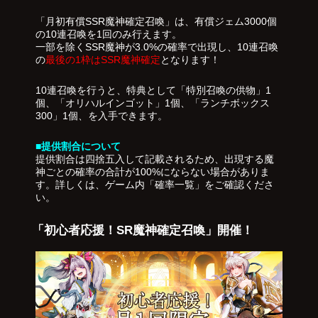
「月初有償SSR魔神確定召喚」は、有償ジェム3000個
の10連召喚を1回のみ行えます。
一部を除くSSR魔神が3.0%の確率で出現し、10連召喚
の
最後の1枠はSSR魔神確定
となります！
10連召喚を行うと、特典として「特別召喚の供物」1
個、「オリハルインゴット」1個、「ランチボックス
300」1個、を入手できます。
■提供割合について
提供割合は四捨五入して記載されるため、出現する魔
神ごとの確率の合計が100%にならない場合がありま
す。詳しくは、ゲーム内「確率一覧」をご確認くださ
い。
「初心者応援！SR魔神確定召喚」開催！