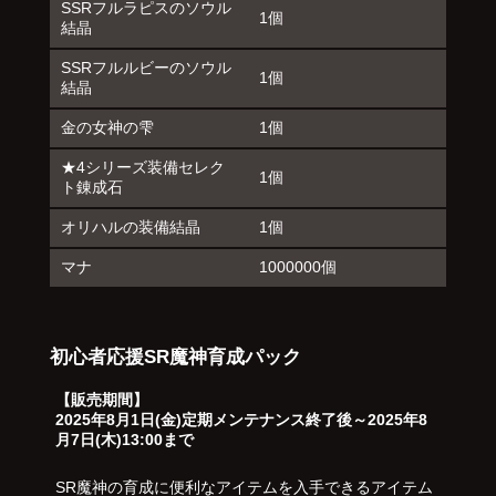
SSRフルラピスのソウル
1個
結晶
SSRフルルビーのソウル
1個
結晶
金の女神の雫
1個
★4シリーズ装備セレク
1個
ト錬成石
オリハルの装備結晶
1個
マナ
1000000個
初心者応援SR魔神育成パック
【販売期間】
2025年8月1日(金)定期メンテナンス終了後～2025年8
月7日(木)13:00まで
SR魔神の育成に便利なアイテムを入手できるアイテム