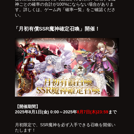
神ごとの確率の合計が100%にならない場合がありま
す。詳しくは、ゲーム内「確率一覧」をご確認くださ
い。
「月初有償SSR魔神確定召喚」開催！
【開催期間】
2025年8月1日(金) 0:00～2025年
8月7日(木)23:59
まで
月初限定で、SSR魔神を必ず入手できる召喚を開催い
たします！