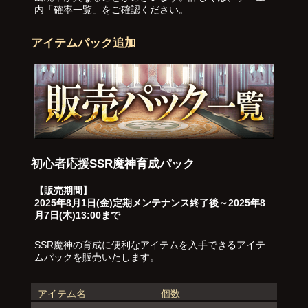
内「確率一覧」をご確認ください。
アイテムパック追加
初心者応援SSR魔神育成パック
【販売期間】
2025年8月1日(金)定期メンテナンス終了後～2025年8
月7日(木)13:00まで
SSR魔神の育成に便利なアイテムを入手できるアイテ
ムパックを販売いたします。
アイテム名
個数