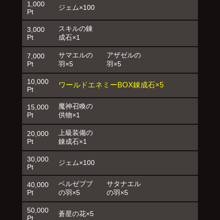
1,000
ジェム×100
Pt
スキルの錬
3,000
Pt
成石×1
サマエルの
アザゼルの
7,000
Pt
羽×5
羽×5
10,000
ワールドエネミーBOX錬成石×5
Pt
魔神召喚の
15,000
Pt
供物×1
上級装備の
20,000
Pt
錬成石×1
30,000
ジェム×100
Pt
ベルゼブブ
サタナエル
40,000
Pt
の羽×5
の羽×5
50,000
蒼星の花×5
Pt