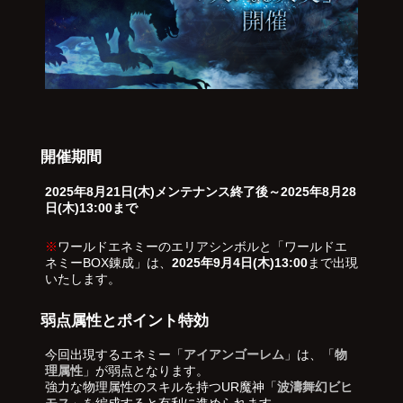
開催期間
2025年8月21日(木)メンテナンス終了後～2025年8月28
日(木)13:00まで
※
ワールドエネミーのエリアシンボルと「ワールドエ
ネミーBOX錬成」は、
2025年9月4日(木)13:00
まで出現
いたします。
弱点属性とポイント特効
今回出現するエネミー「
アイアンゴーレム
」は、「
物
理属性
」が弱点となります。
強力な物理属性のスキルを持つUR魔神「
波濤舞幻ビヒ