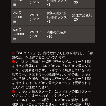
10個ボックス
ン×15
×30
位
×1
251位
女神の縫い糸
WEコイ
清廉の染色剤
～500
10個ボックス
ン×12
×20
位
×1
501位
WEコイ
清廉の染色剤
～1000
ン×9
×10
位
※
「WEコイン」は、所持数により任務が進行し、「響
盟の証」を獲得することができます。
※
レギオンに所属した状態でワールドエネミーと戦闘
を行うと所属しているレギオンの「レギオン最大ダメ
ージ」が更新されます。レギオンに所属していない状
態でワールドエネミーと戦闘を行い、その後、レギオ
ンに所属した場合、所属後にワールドエネミーと戦闘
を行うまでは「レギオン最大ダメージ」は更新されま
せんのでご注意ください。
※
「レギオン最大ダメージ」はレギオンの累計ダメー
ジではございませんので、ご注意ください。
※
ワールドエネミー期間中、レギオンの解散、脱退、
追放は行うことができません。レギオンの結成、加入