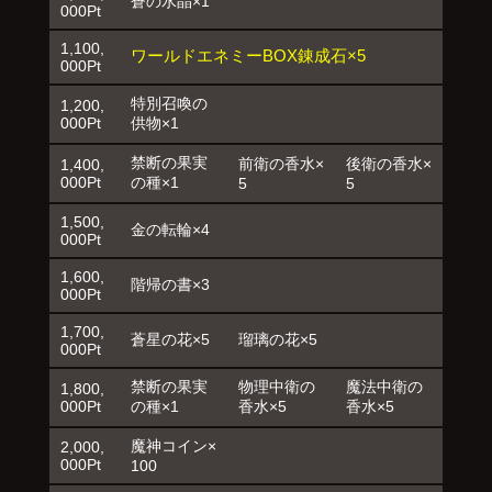
蒼の水晶×1
000Pt
1,100,
ワールドエネミーBOX錬成石×5
000Pt
特別召喚の
1,200,
000Pt
供物×1
禁断の果実
前衛の香水×
後衛の香水×
1,400,
000Pt
の種×1
5
5
1,500,
金の転輪×4
000Pt
1,600,
階帰の書×3
000Pt
1,700,
蒼星の花×5
瑠璃の花×5
000Pt
禁断の果実
物理中衛の
魔法中衛の
1,800,
000Pt
の種×1
香水×5
香水×5
魔神コイン×
2,000,
000Pt
100