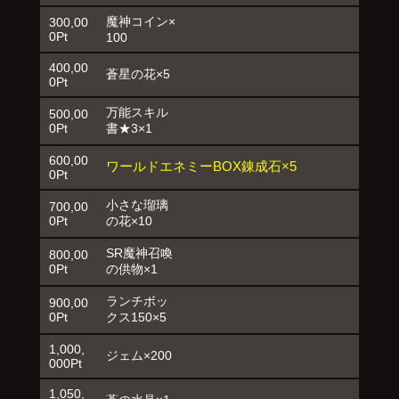
魔神コイン×
300,00
0Pt
100
400,00
蒼星の花×5
0Pt
万能スキル
500,00
0Pt
書★3×1
600,00
ワールドエネミーBOX錬成石×5
0Pt
小さな瑠璃
700,00
0Pt
の花×10
SR魔神召喚
800,00
0Pt
の供物×1
ランチボッ
900,00
0Pt
クス150×5
1,000,
ジェム×200
000Pt
1,050,