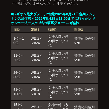
ジではございませんので、ご注意ください。
■レギオン最大ダメージ報酬(2025年8月21日定期メンテ
ナンス終了後～2025年8月28日13:00までに行ったレギ
オンの一人一人の1戦の最高ダメージの合計)
順位
報酬1
報酬2
報酬3
女神の縫い糸
1位～1
WEコイ
清廉の染色剤
20個ボックス
0位
ン×24
×70
×1
女神の縫い糸
11位～
WEコイ
清廉の染色剤
20個ボックス
25位
ン×24
×50
×1
女神の縫い糸
26位～
WEコイ
清廉の染色剤
15個ボックス
50位
ン×24
×50
×1
女神の縫い糸
51位～
WEコイ
清廉の染色剤
15個ボックス
150位
ン×18
×30
×1
151位
女神の縫い糸
WEコイ
清廉の染色剤
～250