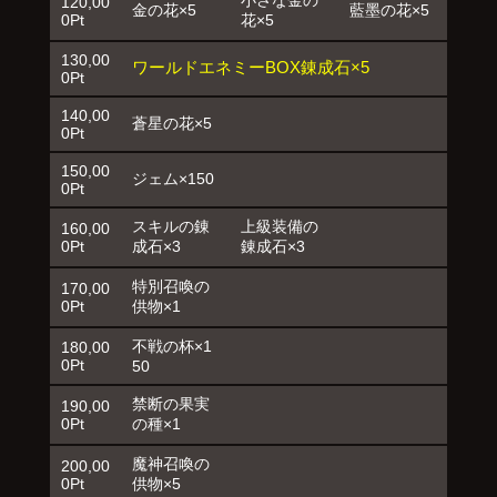
120,00
金の花×5
藍墨の花×5
0Pt
花×5
130,00
ワールドエネミーBOX錬成石×5
0Pt
140,00
蒼星の花×5
0Pt
150,00
ジェム×150
0Pt
スキルの錬
上級装備の
160,00
0Pt
成石×3
錬成石×3
特別召喚の
170,00
0Pt
供物×1
不戦の杯×1
180,00
0Pt
50
禁断の果実
190,00
0Pt
の種×1
魔神召喚の
200,00
0Pt
供物×5