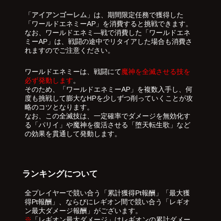
「
アイアンゴーレム
」は、期間限定任務で獲得した
「ワールドエネミーAP」を消費すると挑戦できます。
なお、ワールドエネミ―戦で消費した「ワールドエネ
ミーAP」は、戦闘の途中でリタイアした場合も消費さ
れますのでご注意ください。
ワールドエネミーは、戦闘にて
魔神を全滅させる技を
必ず発動します
。
そのため、「ワールドエネミーAP」を複数入手し、何
度も挑戦して膨大なHPを少しずつ削っていくことが攻
略のコツとなります。
なお、この全滅技は、一定確率でダメージを無効化す
る「パリイ」や魔神を復活させる「堕天転生歌」など
の効果を貫通して発動します。
ランキングについて
全プレイヤーで競い合う「累計獲得Pt報酬」「最大獲
得Pt報酬」、ならびにレギオン間で競い合う「レギオ
ン最大ダメージ報酬」がございます。
※
「レギオン最大ダメージ」はレギオンの累計ダメー