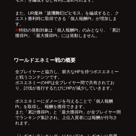
モス
」を編成すると有利に進められます。
また、UR魔神「
波濤舞幻ビヒモス
」を編成すると、ク
エスト勝利時に取得できる「個人報酬Pt」が増加しま
す。
※
特効の発動対象は「個人報酬Pt」のみとなり、「累計
獲得Pt」「最大獲得Pt」には発動しません。
ワールドエネミー戦の概要
全プレイヤーと協力し、膨大なHPを持つボスエネミー
と戦うコンテンツです。
ボスエネミーのHPは全プレイヤー間で共有されてお
り、討伐が進行するたびにHPが減少していきます。
ボスエネミーにダメージを与えることで「個人報酬
Pt」を取得し、報酬を獲得できます。
また「累計獲得Pt」と「最大獲得Pt」が全プレイヤー間
でランキング集計され、上位入賞者には報酬が付与さ
れます。