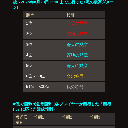
後～2025年8月28日13:00までに行った1戦の最高ダメー
ジ)
順位
報酬
1位
紅天の勲章
2位
紅地の勲章
3位
蒼天の勲章
4位
蒼地の勲章
5位
蒼人の勲章
6位～50位
金の称号
51位～500位
銀の称号
■個人報酬Pt達成報酬（各プレイヤーが獲得した「獲得
Pt」に応じた達成報酬）
獲得貢
報酬1
報酬2
報酬3
献Pt