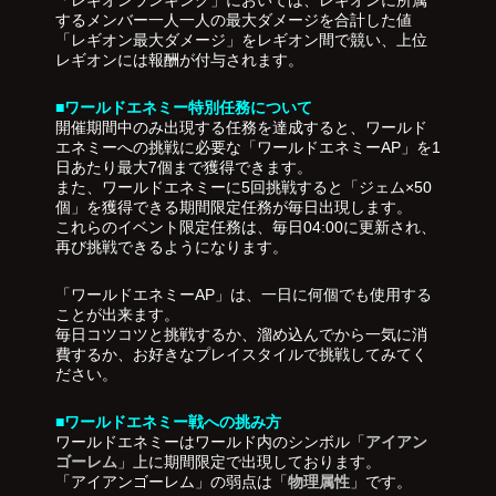
「レギオンランキング」においては、レギオンに所属
するメンバー一人一人の最大ダメージを合計した値
「レギオン最大ダメージ」をレギオン間で競い、上位
レギオンには報酬が付与されます。
■ワールドエネミー特別任務について
開催期間中のみ出現する任務を達成すると、ワールド
エネミーへの挑戦に必要な「ワールドエネミーAP」を1
日あたり最大7個まで獲得できます。
また、ワールドエネミーに5回挑戦すると「ジェム×50
個」を獲得できる期間限定任務が毎日出現します。
これらのイベント限定任務は、毎日04:00に更新され、
再び挑戦できるようになります。
「ワールドエネミーAP」は、一日に何個でも使用する
ことが出来ます。
毎日コツコツと挑戦するか、溜め込んでから一気に消
費するか、お好きなプレイスタイルで挑戦してみてく
ださい。
■ワールドエネミー戦への挑み方
ワールドエネミーはワールド内のシンボル「
アイアン
ゴーレム
」上に期間限定で出現しております。
「アイアンゴーレム」の弱点は「
物理属性
」です。