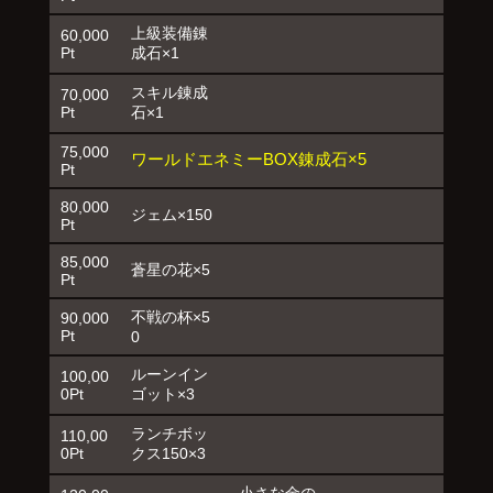
上級装備錬
60,000
Pt
成石×1
スキル錬成
70,000
Pt
石×1
75,000
ワールドエネミーBOX錬成石×5
Pt
80,000
ジェム×150
Pt
85,000
蒼星の花×5
Pt
不戦の杯×5
90,000
Pt
0
ルーンイン
100,00
0Pt
ゴット×3
ランチボッ
110,00
0Pt
クス150×3
小さな金の