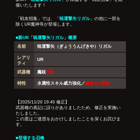
催いたします！
「戦友招集」では、「
暁運撃矢リガル
」の他に一部を
除くUR魔神等が登場します。
■新UR「暁運撃矢リガル」概要
名前
暁運撃矢（ぎょううんげきや）リガル
レアリ
UR
ティ
武器種
魔杖
弓銃
特性
水属性スキル威力強化／
魔導士の昇格
【2025/11/20 19:45 修正】
武器種の表記に誤りがありましたため、修正を実施い
たしました。
この度はご迷惑をおかけしましたことを深くお詫びま
す。
■登場する召喚