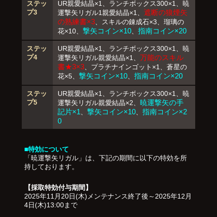
ステッ
UR親愛結晶×1、ランチボックス300×1、暁
プ3
遮断の狼煙矢
運撃矢リガル1親愛結晶×1、
の熟練書×3
、スキルの錬成石×3、瑠璃の
撃矢コイン×10
指南コイン×20
花×10、
、
ステッ
UR親愛結晶×1、ランチボックス300×1、暁
プ4
万能のスキル
運撃矢リガル親愛結晶×1、
書★3×3
、プラチナインゴット×1、蒼星の
撃矢コイン×10
指南コイン×20
花×5、
、
ステッ
UR親愛結晶×1、ランチボックス300×1、暁
プ5
暁運撃矢の手
運撃矢リガル親愛結晶×2、
記片×1
撃矢コイン×10
指南コイン×2
、
、
0
■特効について
「暁運撃矢リガル」は、下記の期間に以下の特効を所
持しております。
【採取特効付与期間】
2025年11月20日(木)メンテナンス終了後～2025年12月
4日(木)13:00まで