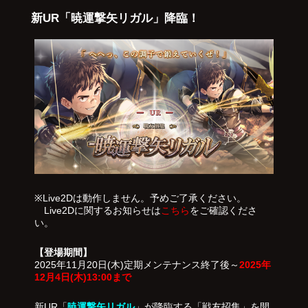
新UR「暁運撃矢リガル」降臨！
※Live2Dは動作しません。予めご了承ください。
Live2Dに関するお知らせは
こちら
をご確認くださ
い。
【登場期間】
2025年11月20日(木)定期メンテナンス終了後～
2025年
12月4日(木)13:00まで
新UR「
暁運撃矢リガル
」が降臨する「戦友招集」を開