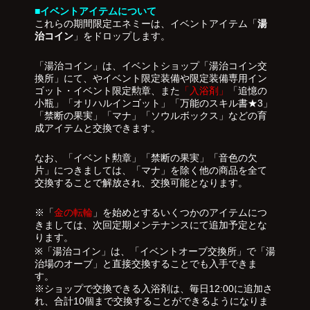
■イベントアイテムについて
これらの期間限定エネミーは、イベントアイテム「
湯
治コイン
」をドロップします。
「湯治コイン」は、イベントショップ「湯治コイン交
換所」にて、やイベント限定装備や限定装備専用イン
ゴット・イベント限定勲章、また
「入浴剤」
「追憶の
小瓶」「オリハルインゴット」「万能のスキル書★3」
「禁断の果実」「マナ」「ソウルボックス」などの育
成アイテムと交換できます。
なお、「イベント勲章」「禁断の果実」「音色の欠
片」につきましては、「マナ」を除く他の商品を全て
交換することで解放され、交換可能となります。
※「
金の転輪
」を始めとするいくつかのアイテムにつ
きましては、次回定期メンテナンスにて追加予定とな
ります。
※「湯治コイン」は、「イベントオーブ交換所」で「湯
治場のオーブ」と直接交換することでも入手できま
す。
※ショップで交換できる入浴剤は、毎日12:00に追加さ
れ、合計10個まで交換することができるようになりま