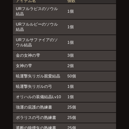
アイテム名
個数
URフルラピスのソウル
1個
結晶
URフルルビーのソウル
1個
結晶
URフルサファイアのソ
1個
ウル結晶
金の女神の雫
3個
女神の雫
2個
暁運撃矢リガル親愛結晶
50個
暁運撃矢リガルの弓
1個
オリハルの装備結晶Lv10
1個
強運の庇護の熟練書
25個
ポラリスの弓の熟練書
25個
遮断の狼煙矢の熟練書
25個