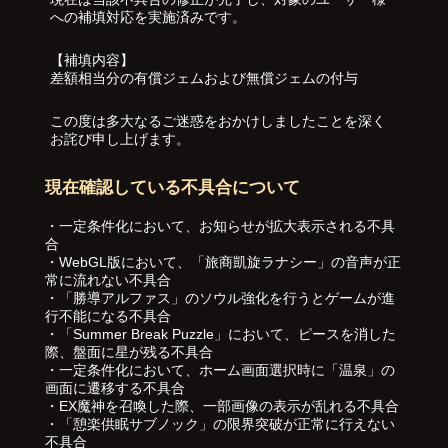
への補填対応を実施済みです。
【補填内容】
差額相当分の有償ジェムおよび無償ジェムの付与
この度は多大なるご迷惑をおかけしましたことを深く
お詫び申し上げます。
現在確認している不具合について
・一定条件化において、お知らせが拡大表示される不具
合
・WebGL版において、「旅商凱旋ラナシー」の音声が正
常に流れない不具合
・「勝導アルファス」のソウル強化を行うとゲームが進
行不能になる不具合
・「Summer Break Puzzle」において、ピースを消した
際、盤面に星が残る不具合
・一定条件化において、ホーム画面選択時に「温泉」の
画面に遷移する不具合
・EX魔神を召喚した際、一部画像の表示が乱れる不具合
・「憩楽供眠サブノック」の限界突破が正常に行えない
不具合