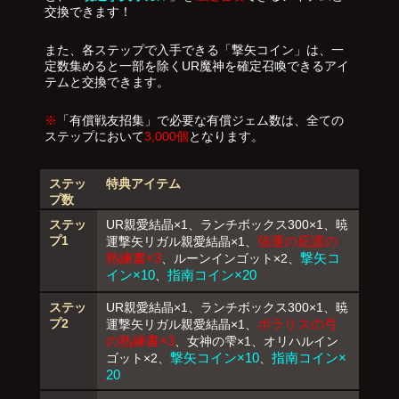
交換できます！
また、各ステップで入手できる「
撃矢コイン
」は、一
定数集めると一部を除くUR魔神を確定召喚できるアイ
テムと交換できます。
※
「有償戦友招集」で必要な有償ジェム数は、全ての
ステップにおいて
3,000個
となります。
ステッ
特典アイテム
プ数
ステッ
UR親愛結晶×1、ランチボックス300×1、暁
プ1
強運の庇護の
運撃矢リガル親愛結晶×1、
熟練書×3
撃矢コ
、ルーンインゴット×2、
イン×10
指南コイン×20
、
ステッ
UR親愛結晶×1、ランチボックス300×1、暁
プ2
ポラリスの弓
運撃矢リガル親愛結晶×1、
の熟練書×3
、女神の雫×1、オリハルイン
撃矢コイン×10
指南コイン×
ゴット×2、
、
20