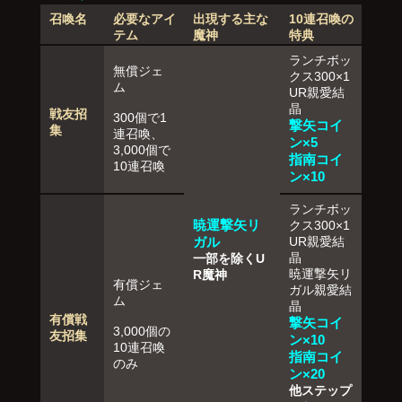
召喚名
必要なアイ
出現する主な
10連召喚の
テム
魔神
特典
ランチボッ
無償ジェ
クス300×1
ム
UR親愛結
晶
戦友招
300個で1
撃矢コイ
集
連召喚、
ン×5
3,000個で
指南コイ
10連召喚
ン×10
ランチボッ
暁運撃矢リ
クス300×1
ガル
UR親愛結
晶
一部を除くU
暁運撃矢リ
R魔神
有償ジェ
ガル親愛結
ム
晶
有償戦
撃矢コイ
3,000個の
友招集
ン×10
10連召喚
指南コイ
のみ
ン×20
他ステップ