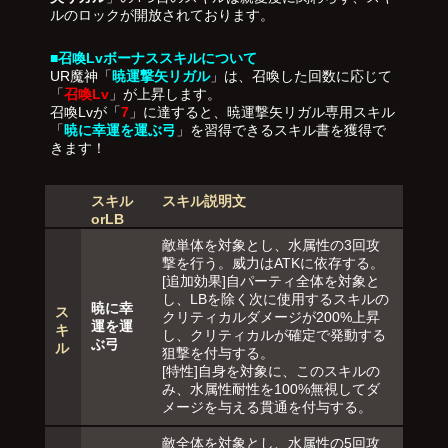
ルのロックが開放されております。
■召喚Lvボーナススキルについて
UR魔神「
暁運撃矢リガル
」は、召喚した回数に応じて
「
召喚Lv
」が上昇します。
召喚Lvが「
7
」に達すると、暁運撃矢リガル専用スキル
「
暁に幸運を運ぶ弓
」を習得できるスキル書を獲得で
きます！
スキル
スキル説明文
orLB
敵単体を対象とし、水属性の3回攻
撃を行う。威力はATKに依存する。
[追加効果]自パーティ全体を対象と
し、LBを除く次に使用するスキルの
暁に幸
ス
クリティカルダメージが200%上昇
運を運
キ
し、クリティカルが確定で発動する
ぶ弓
ル
狙撃を付与する。
[特性]自身を対象に、このスキルの
み、水属性耐性を100%無視してダ
メージを与える貫通を付与する。
敵全体を対象とし、水属性の5回攻