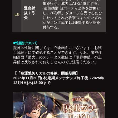
撃を行う。威力はATKに依存する。
運命射
[追加効果]自パーティ全体を対象と
抜く弓
し、20秒間、ダメージを受けるたび
LB
矢
にセットされた攻撃スキルのいずれ
かがランダムで1回発動する状態を
付与する。
■性能について
魔神の性能に関しては、召喚画面にございます「お試
し戦闘」にて確認することができます。なお、魔神詳
細画面「最大」のステータス数値に「限界突破」の上
昇値は反映されておりませんのでご注意ください。
【「暁運撃矢リガルの修練」開催期間】
2025年11月20日(木)定期メンテナンス終了後～2025年
12月4日(木)13:00まで