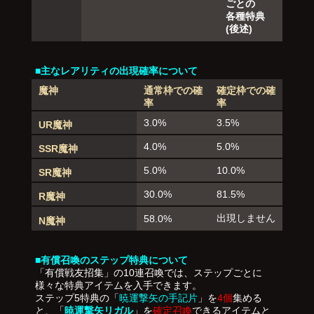
ごとの
各種特典
(後述)
■主なレアリティの出現確率について
魔神
通常枠での確
確定枠での確
率
率
3.0%
3.5%
UR魔神
4.0%
5.0%
SSR魔神
5.0%
10.0%
SR魔神
30.0%
81.5%
R魔神
出現しません
58.0%
N魔神
■有償召喚のステップ特典について
「有償戦友招集」の10連召喚では、ステップごとに
様々な特典アイテムを入手できます。
ステップ5特典の「
暁運撃矢の手記片
」を
4個
集める
と、「
暁運撃矢リガル
」を
確定召喚
できるアイテムと