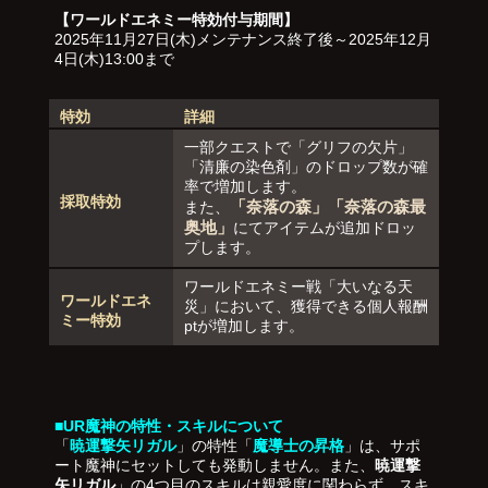
【ワールドエネミー特効付与期間】
2025年11月27日(木)メンテナンス終了後～2025年12月
4日(木)13:00まで
特効
詳細
一部クエストで「グリフの欠片」
「清廉の染色剤」のドロップ数が確
率で増加します。
採取特効
「奈落の森」「奈落の森最
また、
奥地」
にてアイテムが追加ドロッ
プします。
ワールドエネミー戦「大いなる天
ワールドエネ
災」において、獲得できる個人報酬
ミー特効
ptが増加します。
■UR魔神の特性・スキルについて
「
暁運撃矢リガル
」の特性「
魔導士の昇格
」は、サポ
ート魔神にセットしても発動しません。また、
暁運撃
矢リガル
」の4つ目のスキルは親愛度に関わらず、スキ