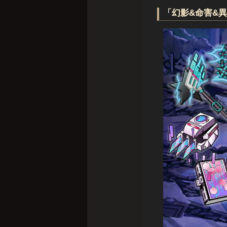
「幻影&命害&