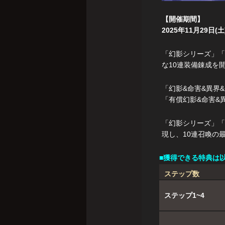
【開催期間】
2025年11月29日(土)
「幻影シリーズ」「
な10連装備錬成を
「幻影&命害&異界
「有償幻影&命害&
「幻影シリーズ」「
現し、10連召喚の
■獲得できる特典は
ステップ数
ステップ1~4