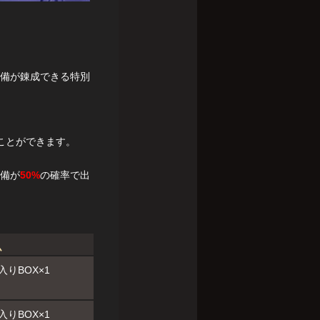
備が錬成できる特別
ことができます。
備が
50%
の確率で出
ム
りBOX×1
りBOX×1