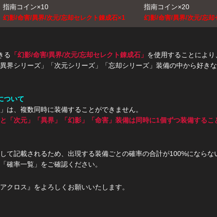
指南コイン×10
指南コイン×20
幻影/命害/異界/次元/忘却セレクト錬成石×1
幻影/命害/異界/次元/忘
きる
「幻影/命害/異界/次元/忘却セレクト錬成石」
を使用することにより
異界シリーズ」「次元シリーズ」「忘却シリーズ」装備の中から好きな
について
」は、複数同時に装備することができません。
と「次元」「異界」「幻影」「命害」装備は同時に1個ずつ装備するこ
して記載されるため、出現する装備ごとの確率の合計が100%にならな
「確率一覧」をご確認ください。
アクロス』をよろしくお願いいたします。