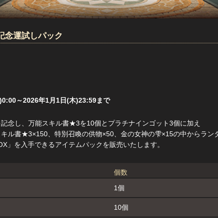
h記念運試しパック
)0:00～2026年1月1日(木)23:59まで
を記念し、万能スキル書★3を10個とプラチナインゴット3個に加え
キル書★3×150、特別召喚の供物×50、金の女神の雫×15の中からラ
OX」を入手できるアイテムパックを販売いたします。
個数
1個
10個