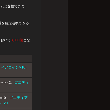
テムと交換できま
神を確定召喚できる
において
3,000個
とな
ィアコイン×10
、
ゴエティ
ット×2、
ゴエティア
×10、
×20