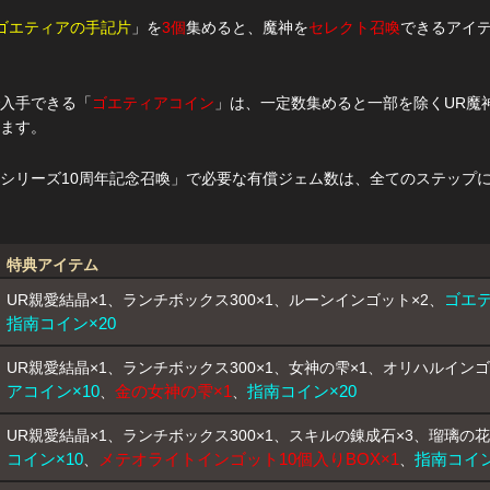
ゴエティアの手記片
」を
3個
集めると、魔神を
セレクト召喚
できるアイ
入手できる「
ゴエティアコイン
」は、一定数集めると一部を除くUR魔
ます。
シリーズ10周年記念召喚」で必要な有償ジェム数は、全てのステップ
特典アイテム
ゴエテ
UR親愛結晶×1、ランチボックス300×1、ルーンインゴット×2、
指南コイン×20
UR親愛結晶×1、ランチボックス300×1、女神の雫×1、オリハルインゴ
アコイン×10
金の女神の雫×1
指南コイン×20
、
、
UR親愛結晶×1、ランチボックス300×1、スキルの錬成石×3、瑠璃の花
コイン×10
メテオライトインゴット10個入りBOX×1
指南コイン
、
、