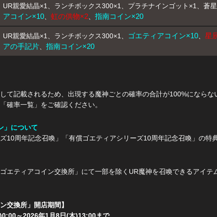
UR親愛結晶×1、ランチボックス300×1、プラチナインゴット×1、蒼星
アコイン×10
虹の供物×2
指南コイン×20
、
、
ゴエティアコイン×10
星辰
UR親愛結晶×1、ランチボックス300×1、
、
アの手記片
指南コイン×20
、
して記載されるため、出現する魔神ごとの確率の合計が100%にならな
「確率一覧」をご確認ください。
ン」について
ズ10周年記念召喚」「有償ゴエティアシリーズ10周年記念召喚」の特
ゴエティアコイン交換所」にて一部を除くUR魔神を召喚できるアイテ
ン交換所」開店期間】
)0:00～2026年1月8日(木)13:00まで