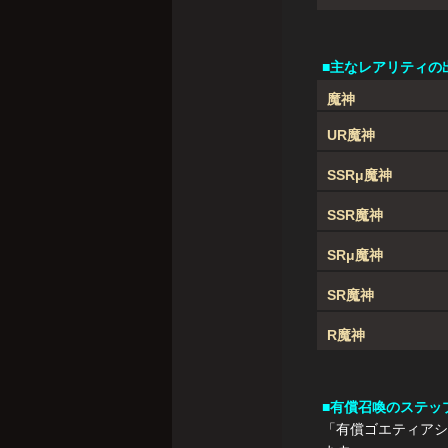
■主なレアリティの
魔神
UR魔神
SSRμ魔神
SSR魔神
SRμ魔神
SR魔神
R魔神
■有償召喚のステッ
「有償ゴエティアシ