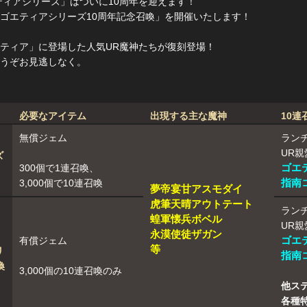
エティアシリーズ」はついに10周年を迎えます！
ゴエティアシリーズ10周年記念召喚」を開催いたします！
ティア」に登場した人気UR魔神たちが復刻登場！
うぞお見逃しなく。
必要なアイテム
出現する主な魔神
10連
無償ジェム
ランチ
UR親
ズ
ゴエ
300個で1連召喚、
指南コ
3,000個で10連召喚
夢帝宴甘アスモダイ
虎筆天晴アウトテート
ランチ
蝗軍懐兵ボベル
UR親
永漠使徒ザガン
ゴエ
有償ジェム
等
リ
指南コ
喚
3,000個の10連召喚のみ
他ス
各種特