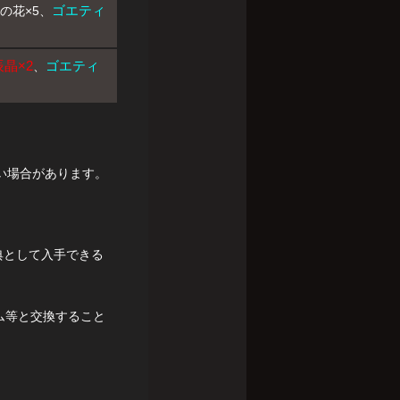
ゴエティ
の花×5、
晶×2
ゴエティ
、
い場合があります。
典として入手できる
ム等と交換すること