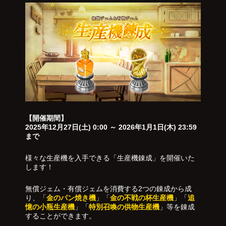
【開催期間】
2025年12月27日(土) 0:00 ～ 2026年1月1日(木) 23:59
まで
様々な生産機を入手できる「生産機錬成」を開催いた
します！
無償ジェム・有償ジェムを消費する2つの錬成から成
り、「
金のパン焼き機
」「
金の不戦の杯生産機
」「
追
憶の小瓶生産機
」「
特別召喚の供物生産機
」等を錬成
することができます。