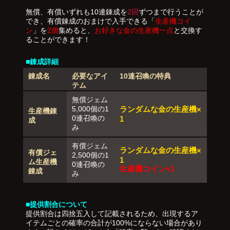
無償、有償いずれも10連錬成を
2回
ずつまで行うことが
でき、有償錬成のおまけで入手できる「
生産機コイ
ン
」を
2個
集めると、
お好きな金の生産機一点
と交換す
ることができます！
■錬成詳細
錬成名
必要なアイ
10連召喚の特典
テム
無償ジェム
5,000個の1
ランダムな金の生産機×
生産機錬
0連召喚の
1
成
み
有償ジェム
ランダムな金の生産機×
有償ジェ
2,500個の1
1
ム生産機
0連召喚の
生産機コイン×1
錬成
み
■提供割合について
提供割合は四捨五入して記載されるため、出現するア
イテムごとの確率の合計が100%にならない場合があり