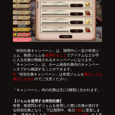
「特別任務キャンペーン」は、期間中に一定の有償ジ
ェム、無償ジェムを
使用すること
でアイテムなどが手
に入る任務が開催されるキャンペーンになります。
「キャンペーン」は、ホーム画面任務内のキャンペー
ンタブから確認することができます。
※
「特別任務キャンペーン」は有償ジェムを
購入しても
進行しません
のでご注意ください。
「キャンペーン」内の任務は主に2種類に分かれます。
【ジェムを使用する特別任務】
有償・無償問わずジェムを使用した際に任務が進行す
る特別任務となり、 下記期間中、毎日
4:00
に更新しま
す。 達成することで
「キャンペーンコイン1枚」
を入手