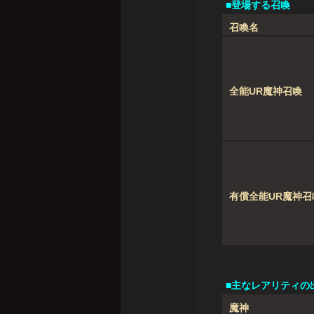
■登場する召喚
召喚名
全能UR魔神召喚
有償全能UR魔神召
■主なレアリティの
魔神