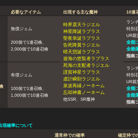
必要なアイテム
出現する主な魔神
10連
ランチ
時界震天ラジエル
無償ジェム
特別召
神星降誕ラプラス
UR親
聖夜幸誕ラプラス
全能
200個で1連召喚、
告死降翼ラジエル
全能
2,000個で10連召喚
晴天憩誕ラプラス
指南コ
遊海の悠覧者ラプラス
死海の支配者ラジエル
ランチ
謹賀神星ラプラス
有償ジェム
特別召
虚計瞬刻ラジエル
UR親
泉波再縁ノーネーム
喚
全能
100個で1連召喚、
忘却神書ノーネーム
全能
1,000個で10連召喚
他SSR、SR魔神
指南コ
出現確率について
通常枠での確率
確定枠で