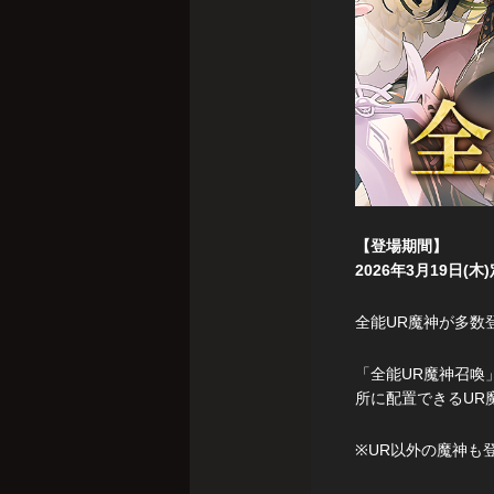
【登場期間】
2026年3月19日(
全能UR魔神が多数
「全能UR魔神召喚
所に配置できるUR
※UR以外の魔神も