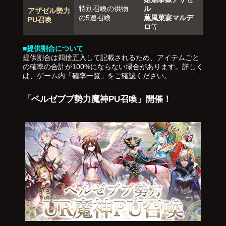
特別召喚の供物
ル
アザゼル勢力
の5連召喚
薫風菓宴マルデ
PU召喚
ロ
等
■提供割合について
提供割合は四捨五入して記載されるため、アイテムごと
の確率の合計が100%にならない場合があります。詳しく
は、ゲーム内「確率一覧」をご確認ください。
「ベルゼブブ勢力魔神PU召喚」開催！