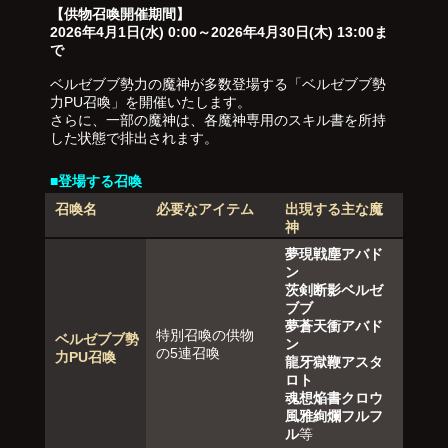
【供物召喚開催期間】
2026年4月1日(水) 0:00～2026年4月30日(木) 13:00ま
で
ベルゼブブ勢力の魔神が多数登場する「ベルゼブブ勢
力PU召喚」を開催いたします。
さらに、一部の魔神は、各魔神専用のスキル書を所持
した状態で排出されます。
■登場する召喚
召喚名
必要なアイテム
出現する主な魔
神
夢現戦塵アバド
ン
茨剣断影ベルゼ
ブブ
夢蒼天衝アバド
特別召喚の供物
ベルゼブブ勢
ン
の5連召喚
力PU召喚
龍牙獄鞭アスタ
ロト
魂想焔書クロウ
風雅絢爛フルフ
ル
等