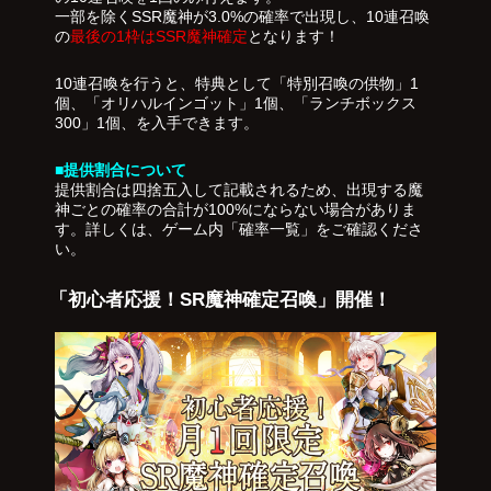
一部を除くSSR魔神が3.0%の確率で出現し、10連召喚
の
最後の1枠はSSR魔神確定
となります！
10連召喚を行うと、特典として「特別召喚の供物」1
個、「オリハルインゴット」1個、「ランチボックス
300」1個、を入手できます。
■提供割合について
提供割合は四捨五入して記載されるため、出現する魔
神ごとの確率の合計が100%にならない場合がありま
す。詳しくは、ゲーム内「確率一覧」をご確認くださ
い。
「初心者応援！SR魔神確定召喚」開催！