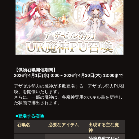
【供物召喚開催期間】
2026年4月1日(水) 0:00～2026年4月30日(木) 13:00まで
アザゼル勢力の魔神が多数登場する「アザゼル勢力PU召
喚」を開催いたします。
さらに、一部の魔神は、各魔神専用のスキル書を所持し
た状態で排出されます。
■登場する召喚
召喚名
必要なアイテム
出現する主な魔
神
始焔拳獄アザゼ