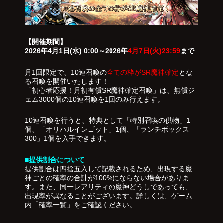
【開催期間】
2026年4月1日(水) 0:00～2026年
4月7日(火)23:59
まで
月1回限定で、10連召喚の
全ての枠がSR魔神確定
とな
る召喚を開催いたします！
「初心者応援！月初有償SR魔神確定召喚」は、無償ジ
ェム3000個の10連召喚を1回のみ行えます。
10連召喚を行うと、特典として「特別召喚の供物」1
個、「オリハルインゴット」1個、「ランチボックス
300」1個を入手できます。
■提供割合について
提供割合は四捨五入して記載されるため、出現する魔
神ごとの確率の合計が100%にならない場合がありま
す。また、同一レアリティの魔神どうしであっても、
出現率が異なることがございます。詳しくは、ゲーム
内「確率一覧」をご確認ください。