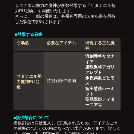
サタナエル勢力の魔神が多数登場する「サタナエル勢
力PU召喚」を開催いたします。
さらに、一部の魔神は、各魔神専用のスキル書を所持
した状態で排出されます。
■登場する召喚
召喚名
必要なアイテム
出現する主な魔
神
流剣護将サタナ
キア
凪珠繋将アガリ
アレプト
サタナエル勢
永夜冥血ビヒモ
特別召喚の供物
力魔神PU召
ス
喚
智王慧眼ハーミ
ット
聖晶翠姫ティタ
ーニア
等
■提供割合について
提供割合は四捨五入して記載されるため、アイテムごと
の確率の合計が100%にならない場合があります。詳しく
は、ゲーム内「確率一覧」をご確認ください。