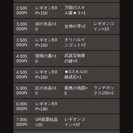
万能のスキ
レギオンEX
2,500,
000Pt
ル書★３×1
P×150
レギオンコ
緑の水晶×1
3,000,
女神の雫×2
000Pt
イン×10
0
オリハルイ
レギオンEX
3,500,
000Pt
ンゴット×2
P×160
武器宝物庫
階帰の書×1
4,000,
000Pt
の鍵×5
0
★3スキルの
レギオンEX
4,500,
000Pt
錬成石×1
P×160
ランチボッ
紅の水晶×1
最奥の地図×
5,000,
000Pt
クス150×2
0
5
レギオンEX
6,000,
000Pt
P×180
レギオンコ
UR親愛結晶
7,000,
000Pt
イン×10
×20