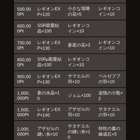
小さな瑠璃
レギオンコ
レギオンEX
500,00
0Pt
の花×5
イン×10
P×120
SSR親愛結
レギオンコ
600,00
0Pt
晶×100
イン×10
レギオンコ
レギオンEX
700,00
蒼星の花×3
0Pt
イン×10
P×130
SSRμ親愛結
レギオンコ
800,00
0Pt
晶×100
イン×10
サマエルの
ベルゼブブ
レギオンEX
900,00
0Pt
羽×10
の羽×10
P×130
蒼の水晶×1
追憶の小瓶×
1,000,
ジェム×100
000Pt
0
2
アザゼルの
サタナエル
レギオンEX
1,500,
000Pt
羽×10
の羽×10
P×140
サタナエル
アザゼルの
特性の書の
2,000,
の縫い糸×1
000Pt
縫い糸×10
錬成石×3
0