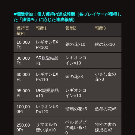
■報酬増加！個人獲得Pt達成報酬（各プレイヤーが獲得し
た「獲得Pt」に応じた達成報酬）
獲得貢
報酬1
報酬2
報酬3
献Pt
レギオンEX
10,000
銅の花×10
銀の花×10
Pt
P×100
レギオンコ
SR親愛結晶
30,000
Pt
イン×10
×1
小さな金の
レギオンEX
60,000
金の花×8
Pt
花×8
P×110
レギオンコ
UR親愛結晶
95,000
Pt
イン×10
×10
レギオンEX
100,00
瑠璃の花×5
藍墨の花×5
0Pt
P×120
ベルゼブブ
サマエルの
特性の書の
250,00
の縫い糸×1
0Pt
縫い糸×10
錬成石×2
0