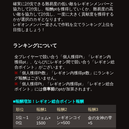
確実に討伐できる難易度の低い敵をレギオンメンバーと
協力して討伐し、報酬ptを獲得していくか、難易度の高
い敵を協力して討伐し、一度に大きく貢献度を獲得する
かが選択のカギとなります。
レギオンメンバー皆さんで作戦を立てランキング上位を
目指しましょう！
ランキングについて
全プレイヤーで競い合う「個人獲得Pt」「レギオン内
獲得pt」、ならびにレギオン間で競い合う「レギオン総
合ポイント」がございます。
※
「個人獲得Pt数」「レギオン内獲得pt数」にランキン
グ報酬はございません。
※
「個人獲得Pt」「レギオン内獲得pt」「レギオン総合
ポイント」には
倍率前
のptが加算されます。
■報酬増加！レギオン総合ポイント報酬
順位
報酬1
報酬2
報酬3
1位～1
レギオンコイ
ジェム×
金の女神の雫
0位
ン×500
1500
×5