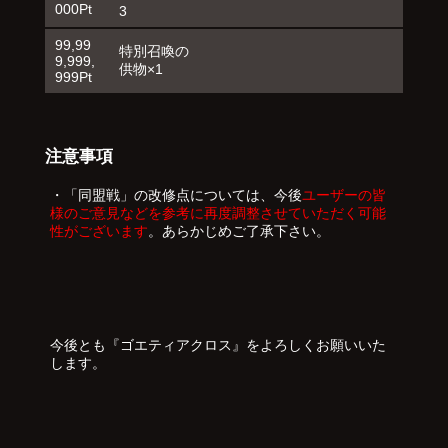
000Pt
3
99,99
特別召喚の
9,999,
供物×1
999Pt
注意事項
・「同盟戦」の改修点については、今後
ユーザーの皆
様のご意見などを参考に再度調整させていただく可能
性がございます
。あらかじめご了承下さい。
今後とも『ゴエティアクロス』をよろしくお願いいた
します。