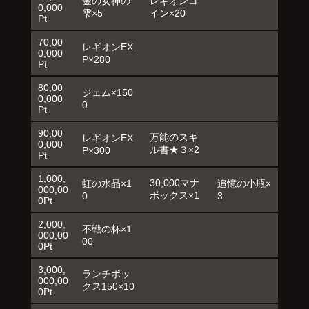
金の女神の
レギオンコ
0,000
雫×5
イン×20
Pt
70,00
レギオンEX
0,000
P×280
Pt
80,00
ジェム×150
0,000
0
Pt
90,00
万能のスキ
レギオンEX
0,000
ル書★３×2
P×300
Pt
1,000,
30,000マナ
虹の水晶×1
追憶の小瓶×
000,00
ボックス×1
0
3
0Pt
2,000,
不戦の杯×1
000,00
00
0Pt
3,000,
ランチボッ
000,00
クス150×10
0Pt