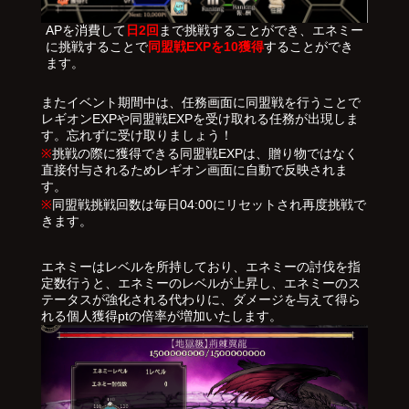
APを消費して
日2回
まで挑戦することができ、エネミー
に挑戦することで
同盟戦EXPを10獲得
することができ
ます。
またイベント期間中は、任務画面に同盟戦を行うことで
レギオンEXPや同盟戦EXPを受け取れる任務が出現しま
す。忘れずに受け取りましょう！
※
挑戦の際に獲得できる同盟戦EXPは、贈り物ではなく
直接付与されるためレギオン画面に自動で反映されま
す。
※
同盟戦挑戦回数は毎日04:00にリセットされ再度挑戦で
きます。
エネミーはレベルを所持しており、エネミーの討伐を指
定数行うと、エネミーのレベルが上昇し、エネミーのス
テータスが強化される代わりに、ダメージを与えて得ら
れる個人獲得ptの倍率が増加いたします。