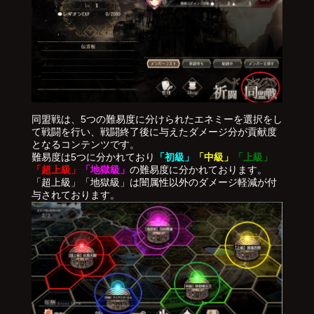
同盟戦は、5つの難易度に分けられたエネミーを選択をし
て戦闘を行い、戦闘終了後に与えたダメージ分が貢献度
となるコンテンツです。
難易度は5つに分かれており
「初級」
「中級」
「上級」
「超上級」
「地獄級」
の難易度に分かれております。
「超上級」「地獄級」は闇属性以外のダメージ軽減が付
与されております。