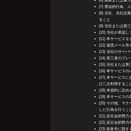
(6) 猥褻または
(7) 脅迫的行為
(8) 当社、当
ること
(9) 当社また
(10) 当社が承
(11) 本サービ
(12) 迷惑メー
(13) 当社のサ
(14) 第三者の
(15) 当社ま
(16) 本サービ
(17) 本サー
び二次利用するこ
(18) 本規約に
(19) 本サービ
(20) その他
した行為を行うこ
(21) 反社会的
(22) 反社会的
(23) 前各号