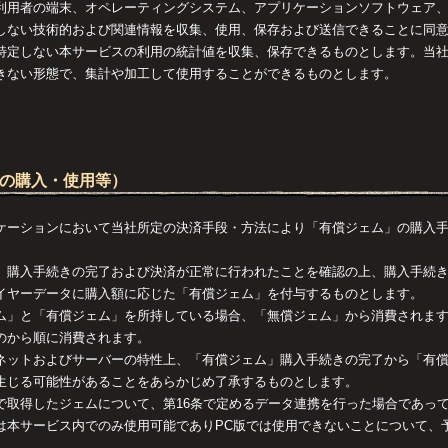
利用者の端末、オペレーティングシステム、アプリケーションソフトウェア
しない技術的および関連情報を収集、使用、保存および送信できることに同
特定しない本サービスの利用の統計値を収集、保存できるものとします。当
きない形態で、集計や加工して使用することができるものとします。
ムの購入・使用等）
ケーションにおいて当社所定の決済手段・方法により「有償ジェム」の購入
」購入手続きの完了および決済が正常に行われたことを確認の上、購入手続
イヤーデータに購入額に応じた「有償ジェム」を付与するものとします。
ム」と「有償ジェム」を所持している場合、「無償ジェム」から消費されま
のから順に消費されます。
ネットおよびサーバーの特性上、「有償ジェム」購入手続きの完了から「有
生じる可能性があることをあらかじめ了承するものとします。
で取得したジェムについて、第16条で定めるデータ連携を行った場合であっ
は本サービス内でのみ使用可能でありPC版では使用できないことについて、