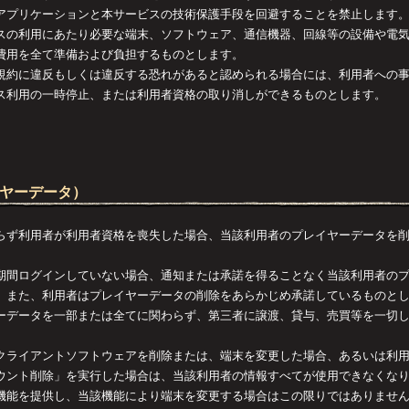
アプリケーションと本サービスの技術保護手段を回避することを禁止します
スの利用にあたり必要な端末、ソフトウェア、通信機器、回線等の設備や電
費用を全て準備および負担するものとします。
規約に違反もしくは違反する恐れがあると認められる場合には、利用者への
ス利用の一時停止、または利用者資格の取り消しができるものとします。
イヤーデータ）
らず利用者が利用者資格を喪失した場合、当該利用者のプレイヤーデータを
期間ログインしていない場合、通知または承諾を得ることなく当該利用者の
。また、利用者はプレイヤーデータの削除をあらかじめ承諾しているものと
ーデータを一部または全てに関わらず、第三者に譲渡、貸与、売買等を一切
クライアントソフトウェアを削除または、端末を変更した場合、あるいは利
ウント削除」を実行した場合は、当該利用者の情報すべてが使用できなくな
機能を提供し、当該機能により端末を変更する場合はこの限りではありませ