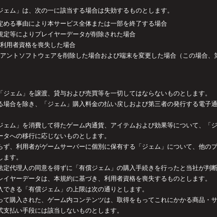
ジェム」は、次の一に該当する場合は失効するものとします。
条で定める事由により本サービス全体または一部を終了する場合
条の規定等によりプレイヤーデータが削除された場合
らず利用者資格を喪失した場合
クライアントソフトウェアを削除した場合および端末を変更した場合（この場合、
「ジェム」を譲渡、貸与および売買等を一切してはならないものとします。
る場合を除き、「ジェム」購入料金の払い戻しおよび第三者の発行する電子
ジェム」を消費して得たゲーム内通貨、アイテムおよび効果等について、「
ータへの移行に応じないものとします。
らず、利用者がゲームサーバーに個別に保有する「ジェム」について、他の
します。
法定代理人の同意を得ずに「有償ジェム」の購入手続きを行ったと当社が判
レイヤーデータは、本規約に基づき、利用者資格を喪失するものとします。
入できる「有償ジェム」の上限は次の通りとします。
って購入された、ゲーム内コンテンツは、取得をもってこれにかかる商品・
式支払い手段には該当しないものとします。