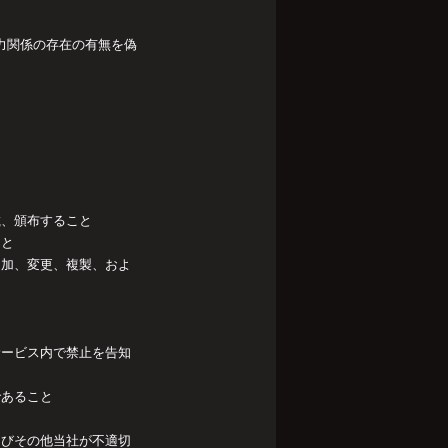
協力関係の存在の有無を偽
載、頒布すること
こと
追加、変更、複製、およ
サービス内で禁止を告知
であること
よびその他当社が不適切