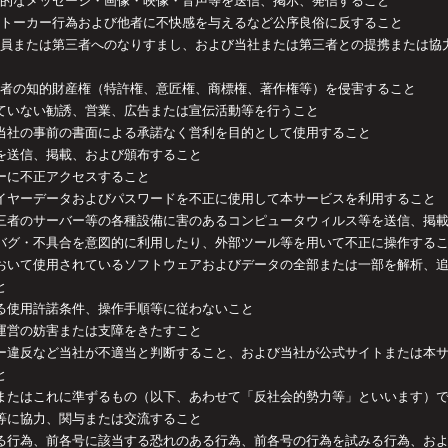
暴力的なメッセージ・画像・映像・音声等を送信、掲示、発信すること
、ストーカー行為および他者に不快感を与えるなど公序良俗に反すること
社従業員または第三者へのなりすまし、および当社または第三者との提携または
は第三者の知的財産権（特許権、意匠権、商標権、著作権等）を侵害すること
認していない勧誘、営業、広告または宣伝活動等を行うこと
スを当社の事前の書面による承諾なく営利を目的として使用すること
ル等を送信、掲載、および頒布すること
ーバーに不正アクセスすること
プレイヤーデータおよびパスワードを不正に使用して本サービスを利用すること
たは第三者のサーバー等の各種設備に害のあるコンピュータウィルス等を送信、掲
スのバグ・不具合を意図的に利用したり、外部ツール等を用いて不正に操作する
ビスにおいて使用されているソフトウェアおよびデータの全部または一部を解析、
と
定める使用許諾条件、操作手順等に従わないこと
スの運営の妨害または支障をきたすこと
、マナー違反など当社が不適当と判断すること、および当社が公式サイトまたは本
と
勢力またはこれに準ずるもの（以下、あわせて「反社会的勢力等」といいます）
勢力等に協力、関与または交流すること
に類する行為、前各号に該当する恐れのある行為、前各号の行為を試みる行為、お